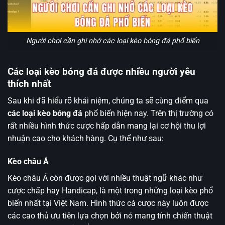
Người chơi cần ghi nhớ các loại kèo bóng đá phổ biến
Các loại kèo bóng đá được nhiều người yêu
thích nhất
Sau khi đã hiểu rõ khái niệm, chúng ta sẽ cùng điểm qua
các loại kèo bóng đá
phổ biến hiện nay. Trên thị trường có
rất nhiều hình thức cược hấp dẫn mang lại cơ hội thu lợi
nhuận cao cho khách hàng. Cụ thể như sau:
Kèo châu Á
Kèo châu Á còn được gọi với nhiều thuật ngữ khác như
cược chấp hay Handicap, là một trong những loại kèo phổ
biến nhất tại Việt Nam. Hình thức cá cược này luôn được
các cao thủ ưu tiên lựa chọn bởi nó mang tính chiến thuật