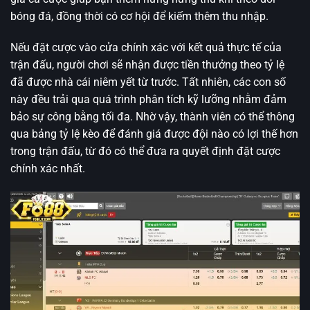
bóng đá, đồng thời có cơ hội để kiếm thêm thu nhập.
Nếu đặt cược vào cửa chính xác với kết quả thực tế của
trận đấu, người chơi sẽ nhận được tiền thưởng theo tỷ lệ
đã được nhà cái niêm yết từ trước. Tất nhiên, các con số
này đều trải qua quá trình phân tích kỹ lưỡng nhằm đảm
bảo sự công bằng tối đa. Nhờ vậy, thành viên có thể thông
qua bảng tỷ lệ kèo để đánh giá được đội nào có lợi thế hơn
trong trận đấu, từ đó có thể đưa ra quyết định đặt cược
chính xác nhất.