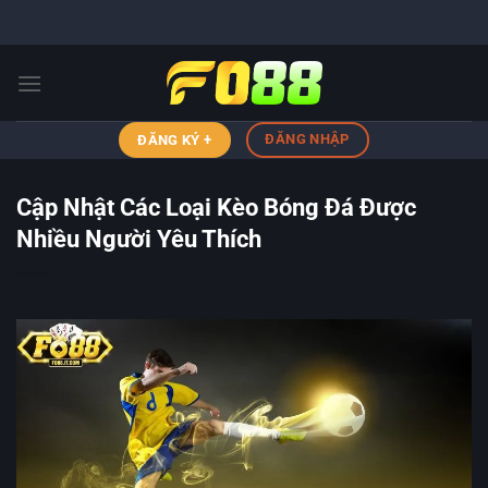
Chuyển
đến
nội
dung
ĐĂNG NHẬP
ĐĂNG KÝ +
Cập Nhật Các Loại Kèo Bóng Đá Được
Nhiều Người Yêu Thích