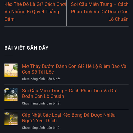
Kèo Thẻ Đỏ Là Gì? Cách Chơi
Soi Cầu Miền Trung – Cách
Và Những Bí Quyết Thắng
Phân Tích Và Dự Đoán Con
Đậm
Lô Chuẩn
BÀI VIẾT GẦN ĐÂY
Mơ Thấy Bướm Đánh Con Gì? Hé Lộ Điềm Báo Và
Con Số Tài Lộc
Chức năng bình luận bị tắt
ở
Mơ
Thấy
Soi Cầu Miền Trung – Cách Phân Tích Và Dự
Bướm
Đoán Con Lô Chuẩn
Đánh
Chức năng bình luận bị tắt
ở
Con
Soi
Gì?
Cầu
Cập Nhật Các Loại Kèo Bóng Đá Được Nhiều
Hé
Miền
Lộ
Người Yêu Thích
Trung
Điềm
Chức năng bình luận bị tắt
ở
–
Báo
Cập