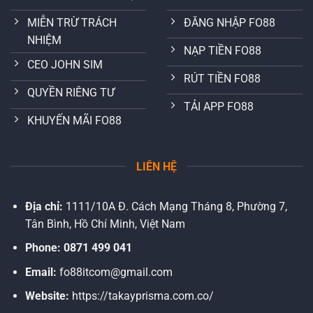
MIỄN TRỪ TRÁCH
ĐĂNG NHẬP FO88
NHIỆM
NẠP TIỀN FO88
CEO JOHN SIM
RÚT TIỀN FO88
QUYỀN RIÊNG TƯ
TẢI APP FO88
KHUYẾN MÃI FO88
LIÊN HỆ
Địa chỉ:
1111/10A Đ. Cách Mạng Tháng 8, Phường 7,
Tân Bình, Hồ Chí Minh, Việt Nam
Phone:
0871 499 041
Email:
fo88itcom@gmail.com
Website:
https://takayprisma.com.co/