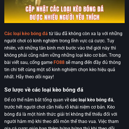
Các loại kèo bóng đá
từ lâu đã không còn xa lạ với những
người chơi có kinh nghiệm trong lĩnh vực cá cược. Tuy
nhiên, với những tân binh mới bước vào thế giới này thì
không phải cũng nắm vững những loại kèo cơ bản. Trong
bài viết sau, cổng game
FO88
sẽ mang đến đầy đủ thông
tin chi tiết cùng một số kinh nghiệm chọn kèo hiệu quả
nhất. Hãy theo dõi ngay!
Sơ lược về các loại kèo bóng đá
Để có thể nắm bắt tổng quan về
các loại kèo bóng đá
,
trước hết người chơi cần hiểu rõ khái niệm cơ bản. Kèo
bóng đá là một hình thức giải trí không thể thiếu đối với
người hâm mộ khi theo dõi môn thể thao vua. Việc tham
gia cá cược giúp bạn thêm hứng hứng thú khi theo dõi