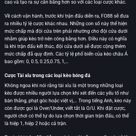
cao và tạo ra sự cân bằng hơn so với các loại cược khác.
Về cách vận hành, trước khi trận đấu diễn ra, FO88 sẽ đưa
ra nhiều tỷ lệ cược khác nhau. Những con số này thể hiện
mức chấp mà đội cửa trên phải nhường cho đội cửa dưới
nhằm giúp kèo trở nên công bằng hơn. Điều này có nghĩa
là khi trận đấu kết thúc, đội cửa dưới sẽ được cộng thêm
mức chấp đã quy định. Các tỷ lệ phổ biến của kèo châu Á
bao gồm: 0, 0.5, 0.25,0.75, 1,…
Cược Tài xỉu trong các loại kèo bóng đá
Không ngoa khi nói rằng tài xỉu là một trong những loại
kèo được nhiều người lựa chọn khi xét đến các yếu tố như
bàn thắng, phạt góc hoặc việt vị,… Trong tiếng Anh, kèo này
còn được gọi là Over/Under, viết tắt là O/U. Khi đặt cược,
người chơi có thể tự do lựa chọn thời gian trận đấu, có thể
là hiệp 1, hiệp 2 hoặc cả trận.