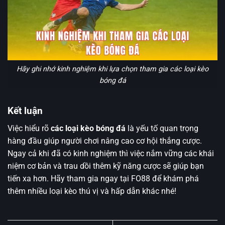
Hãy ghi nhớ kinh nghiệm khi lựa chọn tham gia các loại kèo
bóng đá
Kết luận
Việc hiểu rõ
các loại kèo bóng đá
là yếu tố quan trọng
hàng đầu giúp người chơi nâng cao cơ hội thắng cược.
Ngay cả khi đã có kinh nghiệm thì việc nắm vững các khái
niệm cơ bản và trau dồi thêm kỹ năng cược sẽ giúp bạn
tiến xa hơn. Hãy tham gia ngay tại FO88 để khám phá
thêm nhiều loại kèo thú vị và hấp dẫn khác nhé!