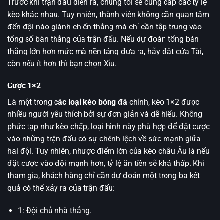
Trước khi trận đấu diễn ra, chúng tôi sẽ cung cấp các tỷ lệ
kèo khác nhau. Tuy nhiên, thành viên không cần quan tâm
đến đội nào giành chiến thắng mà chỉ cần tập trung vào
tổng số bàn thắng của trận đấu. Nếu dự đoán tổng bàn
thắng lớn hơn mức mà nền tảng đưa ra, hãy đặt cửa Tài,
còn nếu ít hơn thì bạn chọn Xỉu.
Cược 1×2
Là một trong
các loại kèo bóng đá
chính, kèo 1×2 được
nhiều người yêu thích bởi sự đơn giản và dễ hiểu. Không
phức tạp như kèo chấp, loại hình này phù hợp để đặt cược
vào những trận đấu có sự chênh lệch về sức mạnh giữa
hai đội. Tuy nhiên, nhược điểm lớn của kèo châu Âu là nếu
đặt cược vào đội mạnh hơn, tỷ lệ ăn tiền sẽ khá thấp. Khi
tham gia, khách hàng chỉ cần dự đoán một trong ba kết
quả có thể xảy ra của trận đấu:
1: Đội chủ nhà thắng.