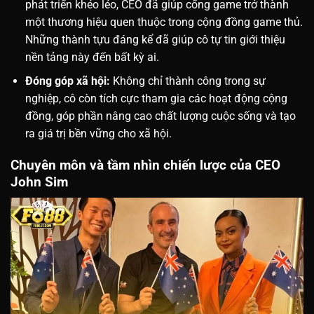
phát triển khéo léo, CEO đã giúp cổng game trở thành
một thương hiệu quen thuộc trong cộng đồng game thủ.
Những thành tựu đáng kể đã giúp cô tự tin giới thiệu
nền tảng này đến bất kỳ ai.
Đóng góp xã hội:
Không chỉ thành công trong sự
nghiệp, cô còn tích cực tham gia các hoạt động cộng
đồng, góp phần nâng cao chất lượng cuộc sống và tạo
ra giá trị bền vững cho xã hộ
i.
Chuyên môn và tầm nhìn chiến lược của CEO
John Sim