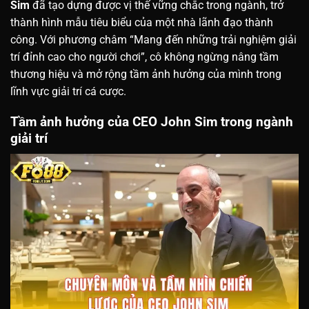
Sim
đã tạo dựng được vị thế vững chắc trong ngành, trở
thành hình mẫu tiêu biểu của một nhà lãnh đạo thành
công. Với phương châm “Mang đến những trải nghiệm giải
trí đỉnh cao cho người chơi”, cô không ngừng nâng tầm
thương hiệu và mở rộng tầm ảnh hưởng của mình trong
lĩnh vực giải trí cá cược.
Tầm ảnh hưởng của CEO John Sim trong ngành
giải trí