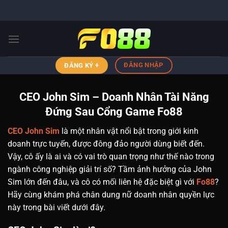
Chuyển
đến
nội
dung
ĐĂNG NHẬP
ĐĂNG KÝ +
CEO John Sim – Doanh Nhân Tài Năng
Đứng Sau Cổng Game Fo88
CEO John Sim
là một nhân vật nổi bật trong giới kinh
doanh trực tuyến, được đông đảo người dùng biết đến.
Vậy, cô ấy là ai và có vai trò quan trọng như thế nào trong
ngành công nghiệp giải trí số? Tầm ảnh hưởng của John
Sim lớn đến đâu, và cô có mối liên hệ đặc biệt gì với
Fo88
?
Hãy cùng khám phá chân dung nữ doanh nhân quyền lực
này trong bài viết dưới đây.