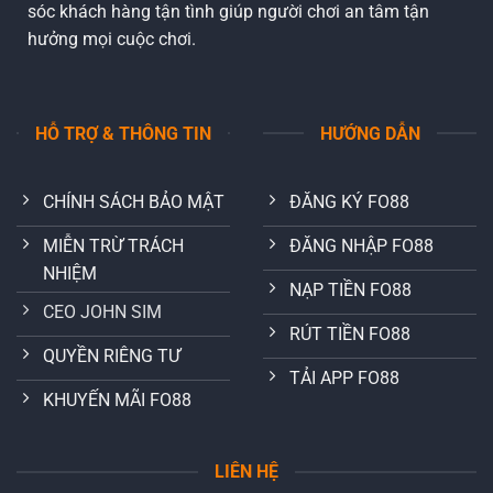
sóc khách hàng tận tình giúp người chơi an tâm tận
hưởng mọi cuộc chơi.
HỖ TRỢ & THÔNG TIN
HƯỚNG DẪN
CHÍNH SÁCH BẢO MẬT
ĐĂNG KÝ FO88
MIỄN TRỪ TRÁCH
ĐĂNG NHẬP FO88
NHIỆM
NẠP TIỀN FO88
CEO JOHN SIM
RÚT TIỀN FO88
QUYỀN RIÊNG TƯ
TẢI APP FO88
KHUYẾN MÃI FO88
LIÊN HỆ