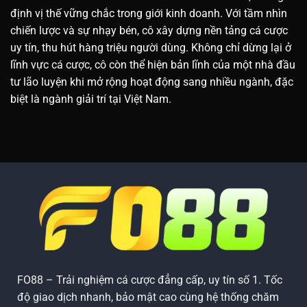
định vị thế vững chắc trong giới kinh doanh. Với tầm nhìn
chiến lược và sự nhạy bén, cô xây dựng nền tảng cá cược
uy tín, thu hút hàng triệu người dùng. Không chỉ dừng lại ở
lĩnh vực cá cược, cô còn thể hiện bản lĩnh của một nhà đầu
tư lão luyện khi mở rộng hoạt động sang nhiều ngành, đặc
biệt là ngành giải trí tại Việt Nam.
FO88
– Trải nghiệm cá cược đẳng cấp, uy tín số 1. Tốc
độ giao dịch nhanh, bảo mật cao cùng hệ thống chăm